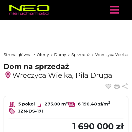
Strona główna
Oferty
Domy
Sprzedaż
Wręczyca Wielka
Dom na sprzedaż
Wręczyca Wielka, Piła Druga
Dodaj 
Dru
U
2
5 pokoi
273.00 m²
6 190,48 zł/m
JZN-DS-171
1 690 000 zł