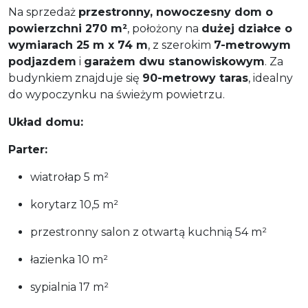
Na sprzedaż
przestronny, nowoczesny dom o
powierzchni 270 m²
, położony na
dużej działce o
wymiarach 25 m x 74 m
, z szerokim
7-metrowym
podjazdem
i
garażem dwu stanowiskowym
. Za
budynkiem znajduje się
90-metrowy taras
, idealny
do wypoczynku na świeżym powietrzu.
Układ domu:
Parter:
wiatrołap 5 m²
korytarz 10,5 m²
przestronny salon z otwartą kuchnią 54 m²
łazienka 10 m²
sypialnia 17 m²