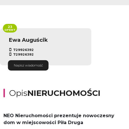
23
OFERT
Ewa Auguścik
729926392
729926392
Napisz wiadomość
Opis
NIERUCHOMOŚCI
NEO Nieruchomości prezentuje nowoczesny
dom w miejscowości Piła Druga