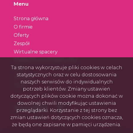
Menu
Strona główna
O firmie
Oferty
Zespół
Wirtualne spacery
Świadectwa energetyczne
Ta strona wykorzystuje pliki cookies w celach
Blog
statystycznych oraz w celu dostosowania
Kontakt
naszych serwisów do indywidualnych
Rodo
potrzeb klientów. Zmiany ustawień
dotyczących plików cookie można dokonać w
dowolnej chwili modyfikując ustawienia
Facebook
Social Media
przeglądarki. Korzystanie z tej strony bez
zmian ustawień dotyczących cookies oznacza,
że będą one zapisane w pamięci urządzenia.