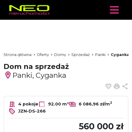
Strona główna
Oferty
Domy
Sprzedaż
Panki
Cyganka
Dom na sprzedaż
Panki, Cyganka
Dodaj 
Dru
U
2
4 pokoje
92.00 m²
6 086,96 zł/m
JZN-DS-266
560 000 zł