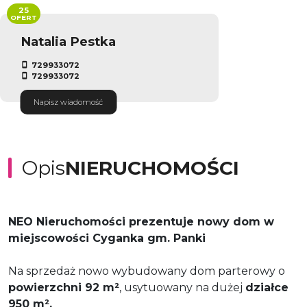
25
OFERT
Natalia Pestka
729933072
729933072
Napisz wiadomość
Opis
NIERUCHOMOŚCI
NEO Nieruchomości prezentuje nowy dom w
miejscowości Cyganka gm. Panki
Na sprzedaż nowo wybudowany dom parterowy o
powierzchni
92 m
²
, usytuowany na dużej
działce
950 m².