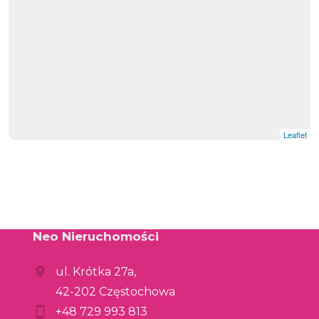
Leaflet
Neo Nieruchomości
ul. Krótka 27a,
42-202 Częstochowa
+48 729 993 813