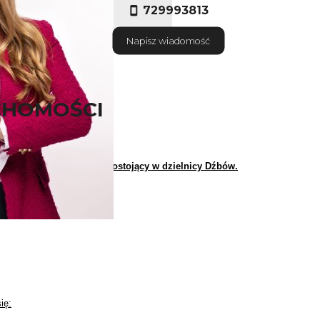
729993813
Napisz wiadomość
CHOMOŚCI
a na sprzedaż dom wolnostojący w dzielnicy Dźbów.
owany na działce 700 m2
ię: