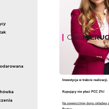
ący
tak
Opis
NIERU
NEO Nieruchomości przedstawi
podarowana
Dom o powierzchni 110 m2 usytu
Inwestycja w trakcie realizacji.
chówka
Kupujący nie płaci PCC 2%!
czenia
Na powierzchnię domu składają s