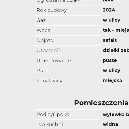
Ogrodzenie działki
2024
Rok budowy
w ulicy
Gaz
tak - miej
Woda
asfalt
Dojazd
działki z
Otoczenie
puste
Umeblowanie
w ulicy
Prąd
miejska
Kanalizacja
Pomieszczenia
Podłogi pokoi
wylewka 
widna
Typ kuchni