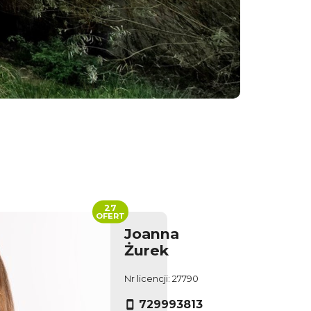
27
OFERT
Joanna
Żurek
Nr licencji: 27790
729993813