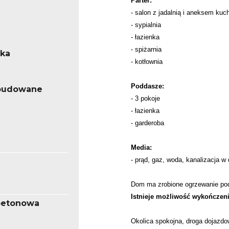
Parter:
- salon z jadalnią i aneksem ku
- sypialnia
- łazienka
- spiżarnia
ska
- kotłownia
Poddasze:
abudowane
- 3 pokoje
- łazienka
- garderoba
Media:
- prąd, gaz, woda, kanalizacja w
Dom ma zrobione ogrzewanie pod
I
stnieje możliwość wykończen
betonowa
Okolica spokojna, droga dojazd