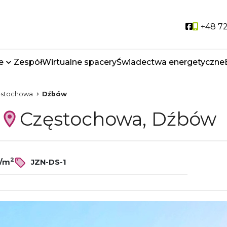
Social li
+48 72
e
Zespół
Wirtualne spacery
Świadectwa energetyczne
ęstochowa
Dźbów
Częstochowa, Dźbów
2
ł/m
JZN-DS-1