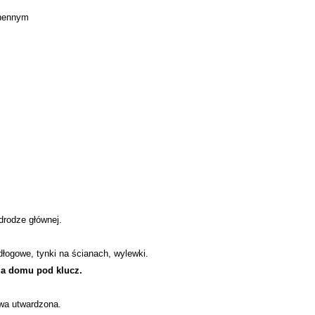
chennym
 drodze głównej.
łogowe, tynki na ścianach, wylewki.
ia domu pod klucz.
owa utwardzona.