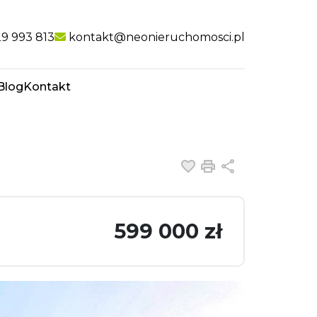
nk
9 993 813
kontakt@neonieruchomosci.pl
Blog
Kontakt
favorite
Dodaj do ulubiony
Drukuj
Udostępnij
599 000 zł