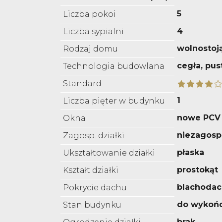
5
Liczba pokoi
4
Liczba sypialni
wolnostoj
Rodzaj domu
cegła, pus
Technologia budowlana
Standard
1
Liczba pięter w budynku
nowe PCV
Okna
niezagos
Zagosp. działki
płaska
Ukształtowanie działki
prostokąt
Kształt działki
blachoda
Pokrycie dachu
do wykoń
Stan budynku
brak