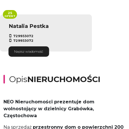
25
OFERT
Natalia Pestka
729933072
729933072
Napisz wiadomość
Opis
NIERUCHOMOŚCI
NEO Nieruchomości prezentuje dom
wolnostojący w dzielnicy Grabówka,
Częstochowa
Na sprzedaż
przestronny dom o powierzchni 200