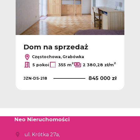
Dom na sprzedaż
Częstochowa, Grabówka
2
2
5 pokoi
355 m
2 380,28 zł/m
845 000 zł
JZN-DS-218
Neo Nieruchomości
ul. Krótka 27a,