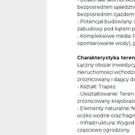
bezpośrednim sąsiedztwi
bezpośrednim zjazdem
- Potencjał budowlany:
zabudowy pod kątem p
- Kompleksowe media: P
opomiarowanie wody), ga
Charakterystyka teren
Łączny obszar inwestycyj
nieruchomości wchodzą 
zróżnicowany i dający d
- Kształt: Trapez.
- Ukształtowanie: Teren 
zróżnicowany krajobraz
- Elementy naturalne: Na
oczko wodne oraz fragm
- Infrastruktura: Wygod
częściowo ogrodzony.