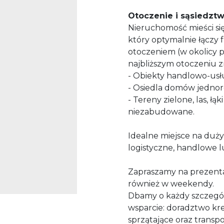
Otoczenie i sąsiedztw
Nieruchomość mieści si
który optymalnie łączy
otoczeniem (w okolicy 
najbliższym otoczeniu zn
- Obiekty handlowo-us
- Osiedla domów jednor
- Tereny zielone, las, łą
niezabudowane.
Idealne miejsce na duż
logistyczne, handlowe l
Zapraszamy na prezent
również w weekendy.
Dbamy o każdy szczegół
wsparcie: doradztwo kre
sprzątające oraz transp