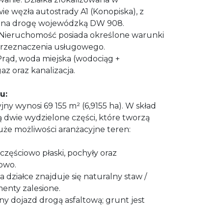
e węzła autostrady A1 (Konopiska), z
 na drogę wojewódzką DW 908.
 Nieruchomość posiada określone warunki
rzeznaczenia usługowego.
rąd, woda miejska (wodociąg +
z oraz kanalizacja.
u:
ny wynosi 69 155 m² (6,9155 ha). W skład
dwie wydzielone części, które tworzą
uże możliwości aranżacyjne teren:
częściowo płaski, pochyły oraz
owo.
 działce znajduje się naturalny staw /
enty zalesione.
ny dojazd drogą asfaltową; grunt jest