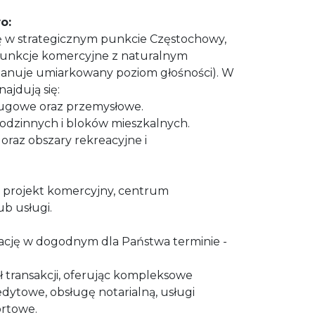
o:
ę w strategicznym punkcie Częstochowy,
 funkcje komercyjne z naturalnym
panuje umiarkowany poziom głośności). W
ajdują się:
ługowe oraz przemysłowe.
odzinnych i bloków mieszkalnych.
ki oraz obszary rekreacyjne i
y projekt komercyjny, centrum
ub usługi.
ację w dogodnym dla Państwa terminie -
 transakcji, oferując kompleksowe
dytowe, obsługę notarialną, usługi
ortowe.