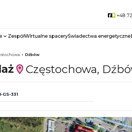
Social li
+48 72
e
Zespół
Wirtualne spacery
Świadectwa energetyczne
ęstochowa
Dźbów
daż
Częstochowa, Dźb
-GS-331