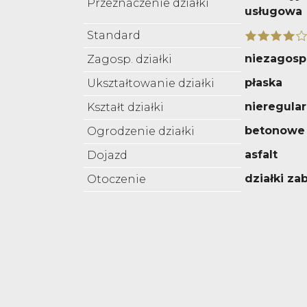
Przeznaczenie działki
usługowa
Standard
niezagos
Zagosp. działki
płaska
Ukształtowanie działki
nieregula
Kształt działki
betonowe
Ogrodzenie działki
asfalt
Dojazd
działki z
Otoczenie