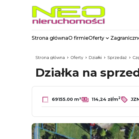
Strona główna
O firmie
Oferty
Zagraniczn
Strona główna
Oferty
Działki
Sprzedaż
Cz
Działka na sprze
2
69155.00 m²
114,24 zł/m
JZN