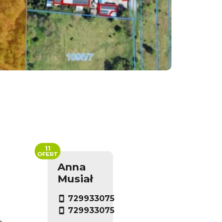
11
OFERT
Anna
Musiał
729933075
729933075