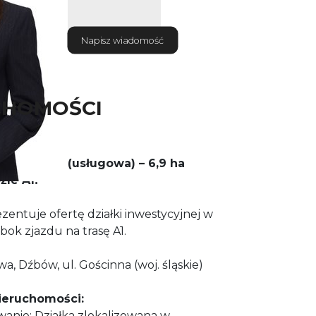
Napisz wiadomość
CHOMOŚCI
estycyjna (usługowa) – 6,9 ha
le A1!
entuje ofertę działki inwestycyjnej w
bok zjazdu na trasę A1.
, Dźbów, ul. Gościnna (woj. śląskie)
nieruchomości:
anie: Działka zlokalizowana w