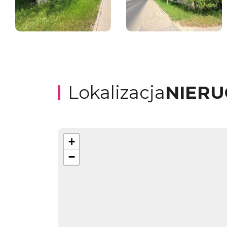
Lokalizacja
NIER
+
−