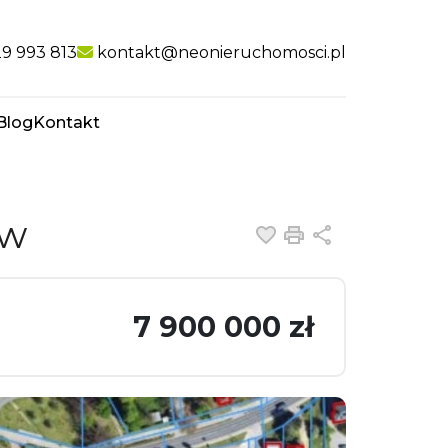
nk
9 993 813
kontakt@neonieruchomosci.pl
Blog
Kontakt
favorite
ów
Dodaj do ulubiony
Drukuj
Udostępnij
7 900 000 zł