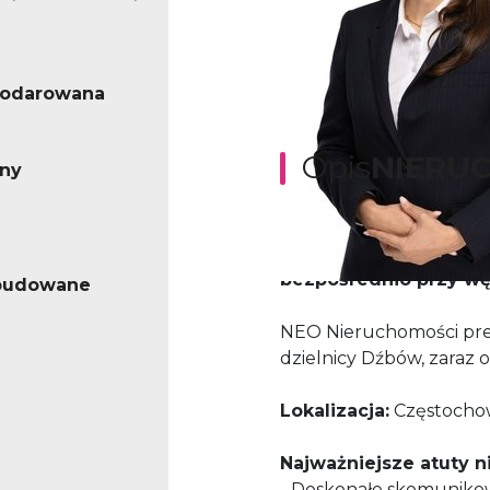
podarowana
Opis
NIERU
rny
Wyjątkowa działka inw
bezpośrednio przy węź
abudowane
NEO Nieruchomości prez
dzielnicy Dźbów, zaraz o
Lokalizacja:
Częstochowa
Najważniejsze atuty 
- Doskonałe skomunikow