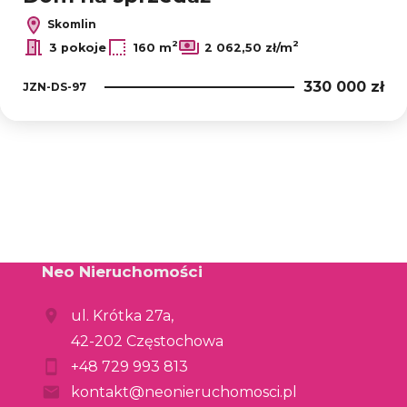
Skomlin
2
2
3 pokoje
160 m
2 062,50 zł/m
330 000 zł
JZN-DS-97
Neo Nieruchomości
ul. Krótka 27a,
42-202 Częstochowa
+48 729 993 813
kontakt@neonieruchomosci.pl