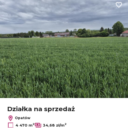
Dodaj
Leaflet
|
© OpenMapTiles
© OpenStreetMap contributors
Działka na sprzedaż
Opatów
2
2
4 470 m
34,68 zł/m