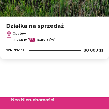
Działka na sprzedaż
Opatów
2
2
4 736 m
16,89 zł/m
80 000 zł
JZN-GS-101
Neo Nieruchomości