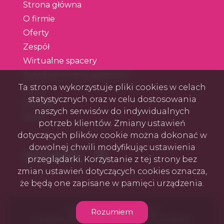
Strona główna
O firmie
Oferty
Zespół
Wirtualne spacery
Świadectwa energetyczne
Ta strona wykorzystuje pliki cookies w celach
Blog
statystycznych oraz w celu dostosowania
Kontakt
naszych serwisów do indywidualnych
Rodo
potrzeb klientów. Zmiany ustawień
dotyczących plików cookie można dokonać w
dowolnej chwili modyfikując ustawienia
Facebook
Social Media
przeglądarki. Korzystanie z tej strony bez
zmian ustawień dotyczących cookies oznacza,
że będą one zapisane w pamięci urządzenia.
NEO Nieruchomości © 2026
Rozumiem
Program dla biur nieruchomości
Galactica Virgo