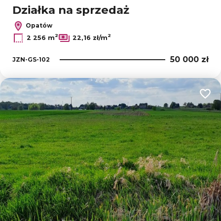
Działka na sprzedaż
Opatów
2
2
2 256 m
22,16 zł/m
50 000 zł
JZN-GS-102
Dodaj