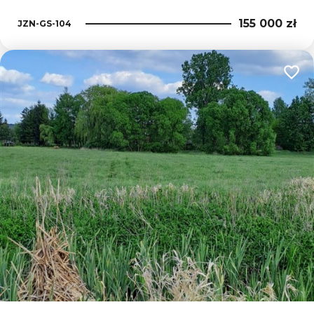
155 000 zł
JZN-GS-104
Dodaj