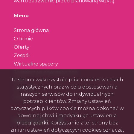
warto zadzwonić przed planowaną wizytą.
Menu
Strona główna
O firmie
Oferty
Zespół
Wirtualne spacery
Świadectwa energetyczne
Ta strona wykorzystuje pliki cookies w celach
Blog
statystycznych oraz w celu dostosowania
Kontakt
naszych serwisów do indywidualnych
Rodo
potrzeb klientów. Zmiany ustawień
dotyczących plików cookie można dokonać w
dowolnej chwili modyfikując ustawienia
Facebook
Social Media
przeglądarki. Korzystanie z tej strony bez
zmian ustawień dotyczących cookies oznacza,