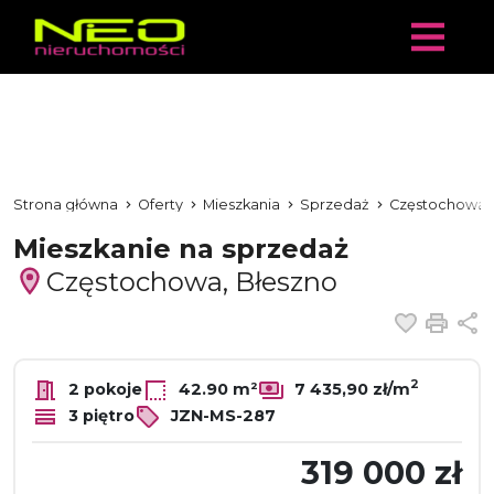
Strona główna
Oferty
Mieszkania
Sprzedaż
Częstochowa
Mieszkanie na sprzedaż
Częstochowa, Błeszno
Dodaj 
Dru
U
2
2 pokoje
42.90 m²
7 435,90 zł/m
3 piętro
JZN-MS-287
319 000 zł