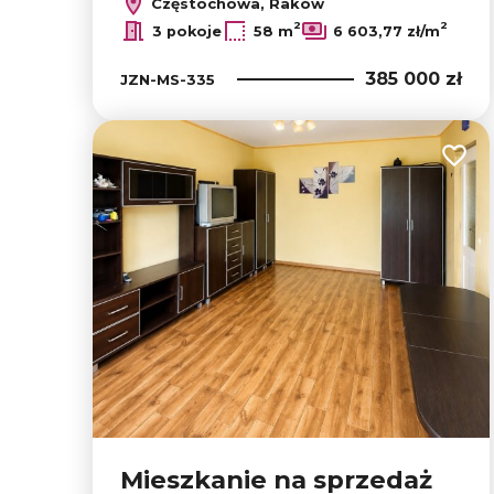
Częstochowa, Raków
2
2
3 pokoje
58 m
6 603,77 zł/m
385 000 zł
JZN-MS-335
Dodaj
Mieszkanie na sprzedaż