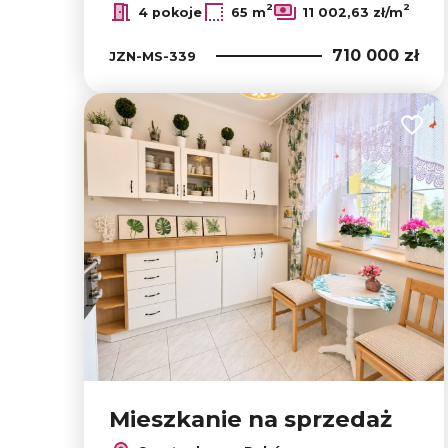
2
2
4 pokoje
65 m
11 002,63 zł/m
710 000 zł
JZN-MS-339
Dodaj
Mieszkanie na sprzedaż