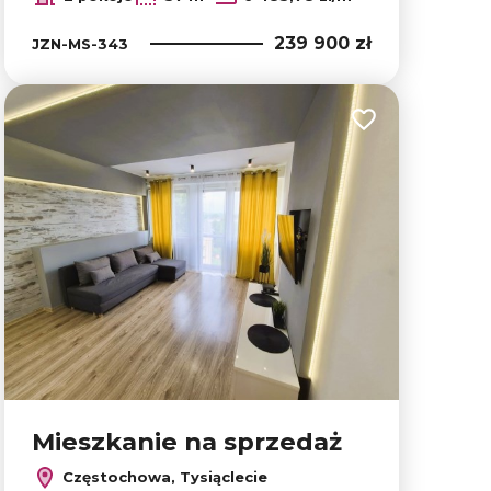
239 900 zł
JZN-MS-343
lubionych
Dodaj do ulubion
Mieszkanie na sprzedaż
Częstochowa, Tysiąclecie