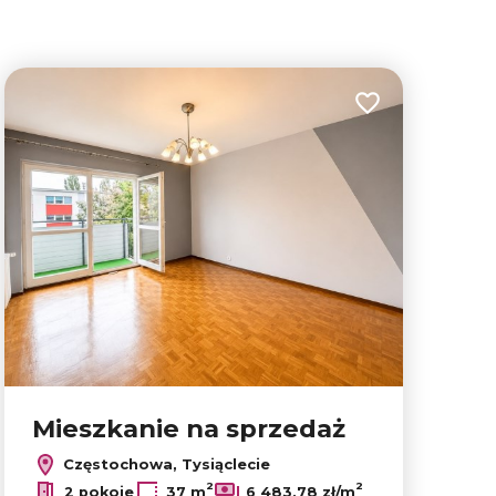
lubionych
Dodaj do ulubion
Mieszkanie na sprzedaż
Częstochowa, Tysiąclecie
Leaflet
|
© OpenMapTiles
© OpenStreetMap contributors
2
2
2 pokoje
37 m
6 483,78 zł/m