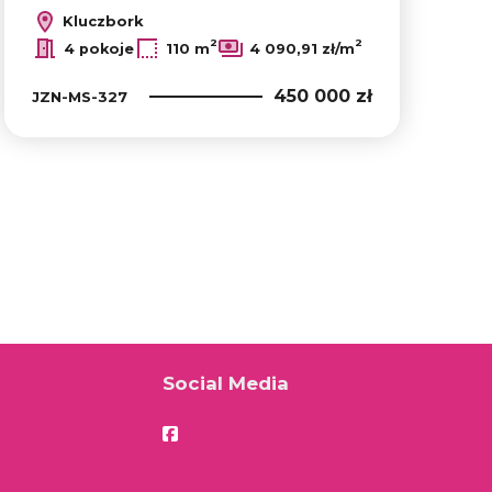
Kluczbork
2
2
4 pokoje
110 m
4 090,91 zł/m
450 000 zł
JZN-MS-327
Social Media
Facebook