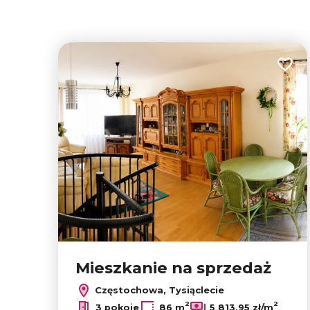
Dodaj
Mieszkanie na sprzedaż
Częstochowa, Tysiąclecie
2
2
3 pokoje
86 m
5 813,95 zł/m