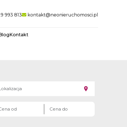
nk
9 993 813
kontakt@neonieruchomosci.pl
Blog
Kontakt
favorite