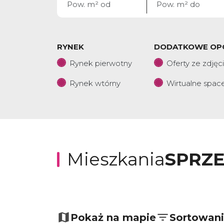
RYNEK
DODATKOWE OP
Rynek pierwotny
Oferty ze zdjęc
Rynek wtórny
Wirtualne spac
Mieszkania
SPRZ
+
−
Pokaż na mapie
Sortowan