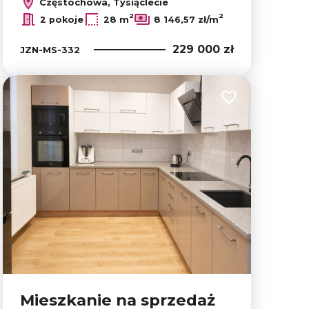
Częstochowa, Tysiąclecie
2
2
2 pokoje
28 m
8 146,57 zł/m
229 000 zł
JZN-MS-332
lubionych
Dodaj do ulubion
Mieszkanie na sprzedaż