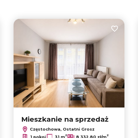
tabela
lista
5
34
 do ulubionych
Dodaj do u
Mieszkanie na sprzedaż
Częstochowa, Ostatni Grosz
2
2
1 pokoj
31 m
8 332,80 zł/m