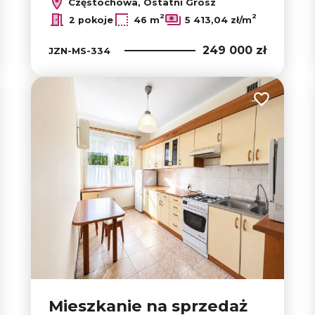
Częstochowa, Ostatni Grosz
2
2
2 pokoje
46 m
5 413,04 zł/m
249 000 zł
JZN-MS-334
 do ulubionych
Dodaj do u
Mieszkanie na sprzedaż