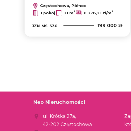
Częstochowa, Północ
2
2
1 pokoj
31 m
6 378,21 zł/m
199 000 zł
JZN-MS-330
Neo Nieruchomości
ul. Krótka 27a,
Za
42-202 Częstochowa
kt