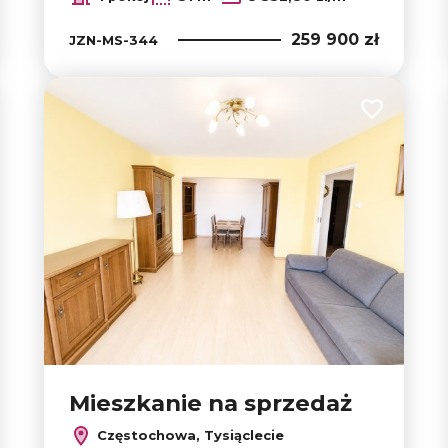
259 900 zł
JZN-MS-344
 do ulubionych
Dodaj do u
Mieszkanie na sprzedaż
Częstochowa, Tysiąclecie