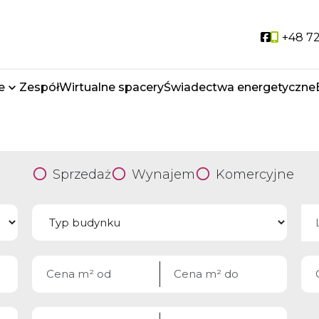
Social li
+48 72
e
Zespół
Wirtualne spacery
Świadectwa energetyczne
Sprzedaż
Wynajem
Komercyjne