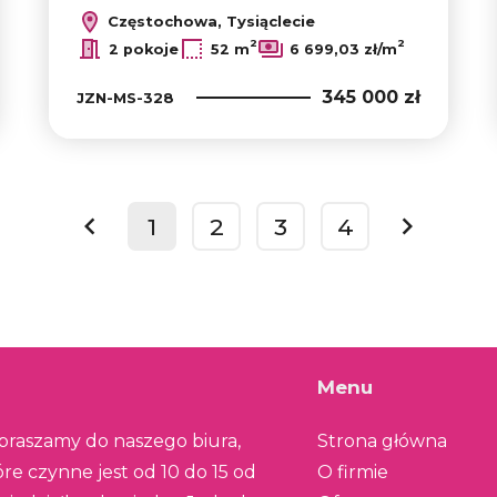
Częstochowa, Tysiąclecie
2
2
2 pokoje
52 m
6 699,03 zł/m
345 000 zł
JZN-MS-328
1
2
3
4
prev
next
Menu
praszamy do naszego biura,
Strona główna
óre czynne jest od 10 do 15 od
O firmie