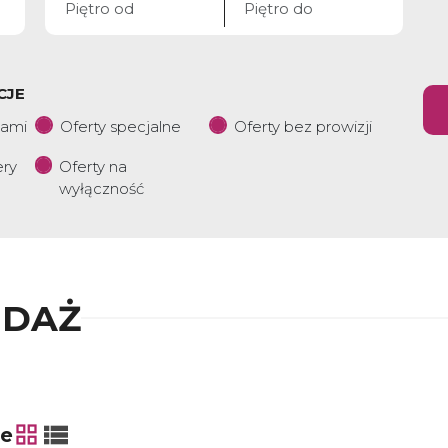
CJE
iami
Oferty specjalne
Oferty bez prowizji
ery
Oferty na
wyłączność
EDAŻ
ie