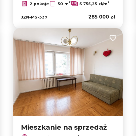
2
2
2 pokoje
50 m
5 755,25 zł/m
285 000 zł
JZN-MS-337
 do ulubionych
Dodaj do u
Mieszkanie na sprzedaż