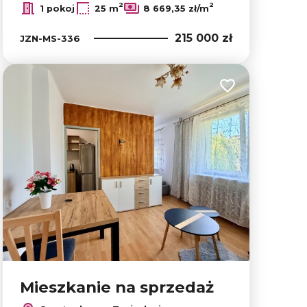
2
2
1 pokoj
25 m
8 669,35 zł/m
215 000 zł
JZN-MS-336
lubionych
Dodaj do ulubion
Mieszkanie na sprzedaż